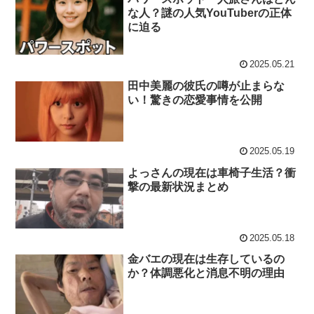
な人？謎の人気YouTuberの正体
に迫る
2025.05.21
田中美麗の彼氏の噂が止まらな
い！驚きの恋愛事情を公開
2025.05.19
よっさんの現在は車椅子生活？衝
撃の最新状況まとめ
2025.05.18
金バエの現在は生存しているの
か？体調悪化と消息不明の理由