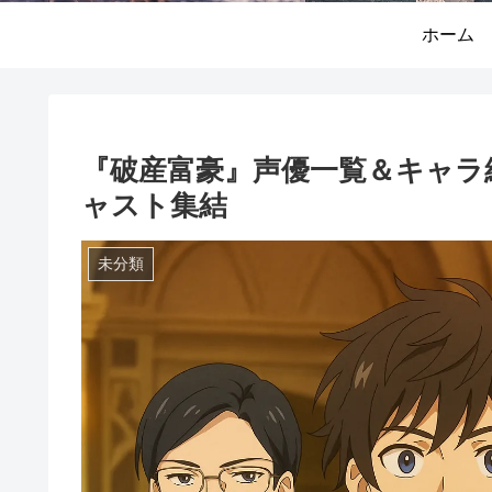
ホーム
『破産富豪』声優一覧＆キャラ
ャスト集結
未分類