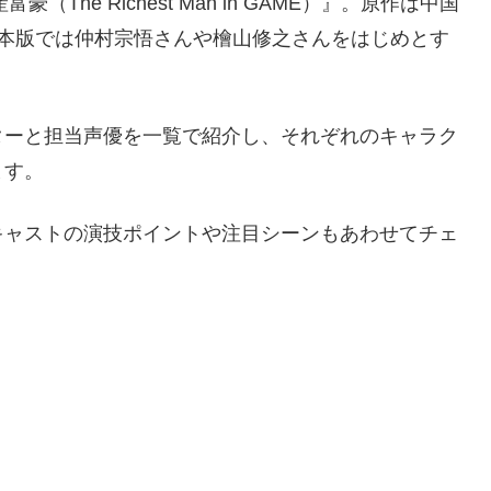
The Richest Man in GAME）』。原作は中国
日本版では仲村宗悟さんや檜山修之さんをはじめとす
ターと担当声優を一覧で紹介し、それぞれのキャラク
ます。
キャストの演技ポイントや注目シーンもあわせてチェ