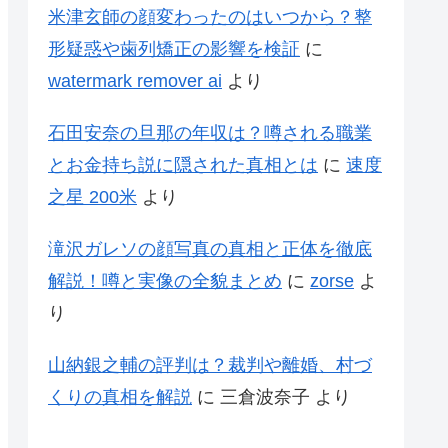
米津玄師の顔変わったのはいつから？整
形疑惑や歯列矯正の影響を検証
に
watermark remover ai
より
石田安奈の旦那の年収は？噂される職業
とお金持ち説に隠された真相とは
に
速度
之星 200米
より
滝沢ガレソの顔写真の真相と正体を徹底
解説！噂と実像の全貌まとめ
に
zorse
よ
り
山納銀之輔の評判は？裁判や離婚、村づ
くりの真相を解説
に
三倉波奈子
より