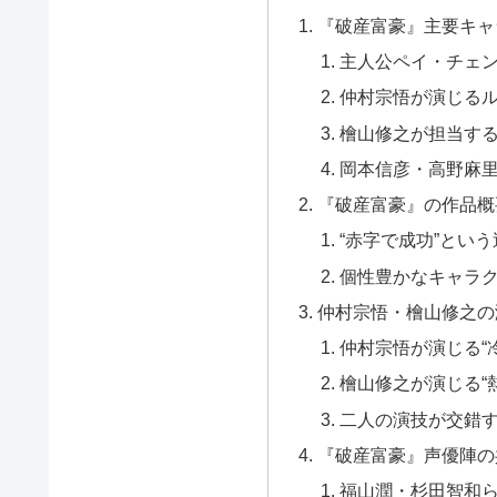
『破産富豪』主要キャ
主人公ペイ・チェン
仲村宗悟が演じる
檜山修之が担当す
岡本信彦・高野麻
『破産富豪』の作品概
“赤字で成功”とい
個性豊かなキャラ
仲村宗悟・檜山修之の
仲村宗悟が演じる“
檜山修之が演じる“
二人の演技が交錯
『破産富豪』声優陣の
福山潤・杉田智和