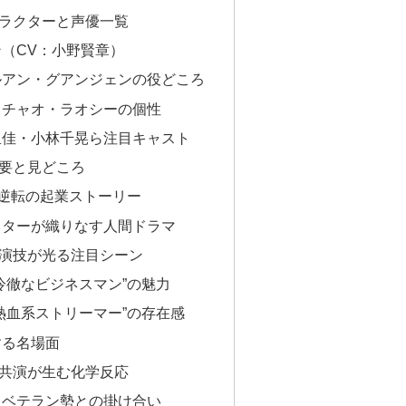
ラクターと声優一覧
（CV：小野賢章）
ルアン・グアンジェンの役どころ
るチャオ・ラオシーの個性
里佳・小林千晃ら注目キャスト
要と見どころ
う逆転の起業ストーリー
クターが織りなす人間ドラマ
演技が光る注目シーン
冷徹なビジネスマン”の魅力
熱血系ストリーマー”の存在感
する名場面
共演が生む化学反応
らベテラン勢との掛け合い