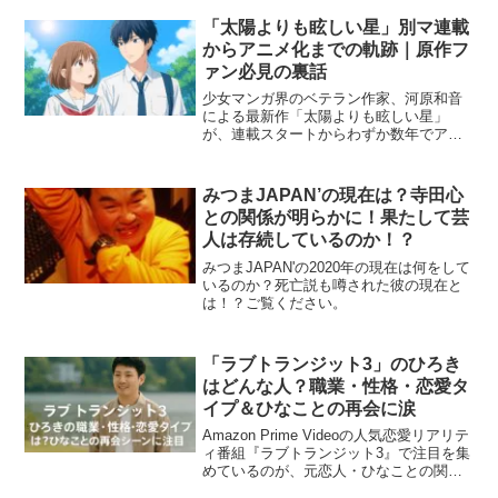
ら見える結婚観までを詳しく解説しま
す。のん結婚の真相や今後の...
「太陽よりも眩しい星」別マ連載
からアニメ化までの軌跡｜原作フ
ァン必見の裏話
少女マンガ界のベテラン作家、河原和音
による最新作「太陽よりも眩しい星」
が、連載スタートからわずか数年でアニ
メ化決定となりました。別冊マーガレッ
ト（通称“別マ”）での連載開始から、原作
の人気・売上・メディア展開まで、そ
みつまJAPAN’の現在は？寺田心
の“軌跡”をひもときます...
との関係が明らかに！果たして芸
人は存続しているのか！？
みつまJAPAN'の2020年の現在は何をして
いるのか？死亡説も噂された彼の現在と
は！？ご覧ください。
「ラブトランジット3」のひろき
はどんな人？職業・性格・恋愛タ
イプ＆ひなことの再会に涙
Amazon Prime Videoの人気恋愛リアリテ
ィ番組『ラブトランジット3』で注目を集
めているのが、元恋人・ひなことの関係
に揺れる「ひろき」です。番組内で見せ