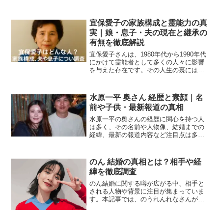
宜保愛子の家族構成と霊能力の真
実｜娘・息子・夫の現在と継承の
有無を徹底解説
宜保愛子さんは、1980年代から1990年代
にかけて霊能者として多くの人々に影響
を与えた存在です。その人生の裏には、
娘・息子・夫など家族との苦労や愛情深
い日々、そして霊能力の継承の有無や遺
言について多くの関心が寄せられていま
水原一平 奥さん 経歴と素顔｜名
す。本記事では「...
前や子供・最新報道の真相
水原一平の奥さんの経歴に関心を持つ人
は多く、その名前や人物像、結婚までの
経緯、最新の報道内容など注目点は多岐
にわたります。本記事では水原一平の奥
さんは誰なのかをはじめ、名前の正式表
記や経歴、画像やインスタ情報、子供の
のん 結婚の真相とは？相手や経
有無、工藤会との関係や亡...
緯を徹底調査
のん結婚に関する噂が広がる中、相手と
される人物や背景に注目が集まっていま
す。本記事では、のうれんれなさんが干
された理由や何があったのか、現在の活
動や年齢、そして過去のドラマ出演歴か