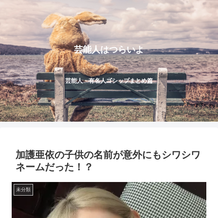
芸能人はつらいよ
芸能人・有名人ゴシップまとめ篇
加護亜依の子供の名前が意外にもシワシワ
ネームだった！？
未分類