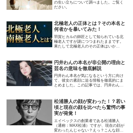
の生い立ちについて調べました。ご覧く
ださい。
北極老人の正体とは？その本名と
何者かを暴いてみた！
羽賀ヒカルの師匠として知られている北
極老人ですが謎につつまれたままです。
果たして北極老人のその正体はいか
に！？そもそも実在するのか！？その正
体と本名について調べましたのでご覧く
ださい。
円井わんの本名が非公開の理由と
芸名の意味を徹底解説
円井わん本名が気になるという方に向け
て、彼女の素顔に迫る情報を徹底的にま
とめました。この記事では、円井わん本
名がなぜ公表されていないのかという背
景や、芸名に込められた意味を丁寧に解
説しています。また、円井わんの年齢や
松浦勝人の顔が変わった！？若い
出身地、これまでの経歴も...
頃と現在の顔を比べたら驚愕の事
実が発覚！
エイベックスの創業者である松浦勝人
（通称：MAX松浦）ですが、現在の顔が
変わったんじゃない？えっ？こんな顔だ