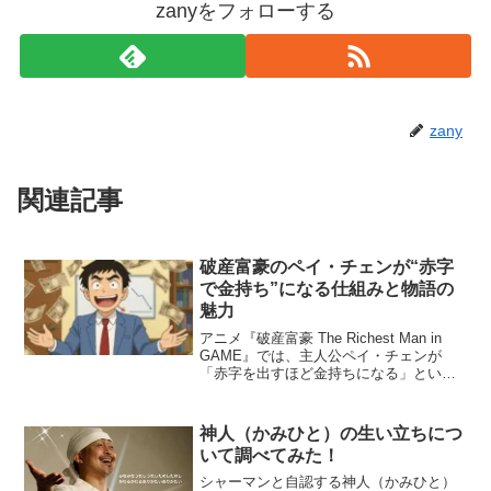
zanyをフォローする
zany
関連記事
破産富豪のペイ・チェンが“赤字
で金持ち”になる仕組みと物語の
魅力
アニメ『破産富豪 The Richest Man in
GAME』では、主人公ペイ・チェンが
「赤字を出すほど金持ちになる」という
逆転のルールで成功を掴む物語が描かれ
ます。「破産」「富豪」「ゲーム」とい
ったキーワードで検索する人の多くは、
神人（かみひと）の生い立ちにつ
この...
いて調べてみた！
シャーマンと自認する神人（かみひと）