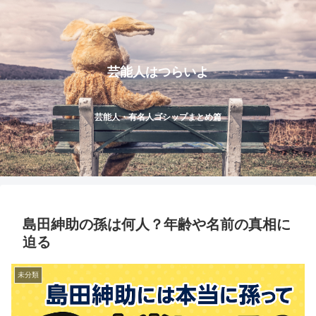
芸能人はつらいよ
芸能人・有名人ゴシップまとめ篇
島田紳助の孫は何人？年齢や名前の真相に
迫る
未分類