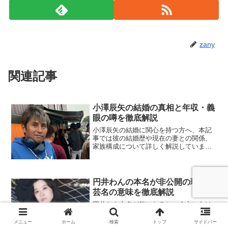
zany
関連記事
小澤辰矢の結婚の真相と年収・義
眼の噂を徹底解説
小澤辰矢の結婚に関心を持つ方へ、本記
事では彼の結婚歴や現在の妻との関係、
家族構成について詳しく解説していま
す。再婚後の人生観の変化や、家庭を大
切にする姿勢が多くの共感を呼んでお
り、家族との温かい日常が垣間見える内
容となっています。また、年収...
円井わんの本名が非公開の理由と
芸名の意味を徹底解説
円井わん本名が気になるという方に向け
て、彼女の素顔に迫る情報を徹底的にま
とめました。この記事では、円井わん本
メニュー
ホーム
検索
トップ
サイドバー