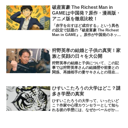
代アシスタントに抜擢されたことで、二
人の関係に注目が集まりました。この記
破産富豪 The Richest Man in
事では、「同番組での共演...
GAMEは中国発？原作・漫画版・
アニメ版を徹底比較！
「赤字を出すほど成功する」という異色
の設定で話題の『破産富豪 The Richest
Man in GAME』。原作が中国発のネット
小説だという噂を耳にして、「本当な
の？」と気になっている方も多いのでは
ないでしょうか。この記事では、原作の
狩野英孝の結婚と子供の真実！家
出...
族と笑顔の日々を大公開
狩野英孝の結婚と子供について、この記
事では狩野英孝さんの結婚歴や前妻との
関係、再婚相手の妻サキさんとの現在、
子供の誕生と家族の暮らしについて分か
りやすくまとめています。また、狩野英
孝の子供の病気の噂や、子供の名前を公
ひすいこたろうの大学はどこ？謎
表しない理由、「子供はい...
多き学歴の真実
ひすいこたろうの大学って、いったいど
こ？作家や心理カウンセラーとして知ら
れる彼の学歴には、なぜかベールがかか
っています。実は、出身高校や受験のエ
ピソード、そして弟の学歴から、進学先
の“有力候補”が浮かび上がってきます。