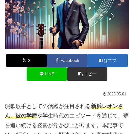
X
Facebook
はてブ
LINE
コピー
2025.05.01
演歌歌手としての活躍が注目される
新浜レオンさ
ん。彼の学歴
や学生時代のエピソードを通じて、夢
を追い続ける姿勢が浮かび上がります。本記事で