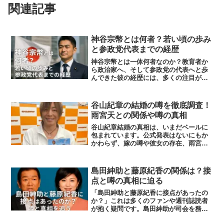
関連記事
神谷宗幣とは何者？若い頃の歩み
と参政党代表までの経歴
神谷宗幣とは一体何者なのか？教育者か
ら政治家へ、そして参政党の代表へと歩
んできた彼の経歴には、多くの注目が集
まっています。この記事では、神谷宗幣
の若い頃の経験や思想的背景を含め、参
政党代表となるまでの歩みを詳しく紹介
谷山紀章の結婚の噂を徹底調査！
します。これまでの活動や...
雨宮天との関係や噂の真相
谷山紀章結婚の真相は、いまだベールに
包まれています。公式発表はないにもか
かわらず、嫁の噂や彼女の存在、雨宮天
さんとの関係、さらには息子説までネッ
ト上では次々と話題が拡散されていま
す。しかも、鬼滅の刃やスパイファミリ
島田紳助と藤原紀香の関係は？接
ー出演説、代表キャラをめぐ...
点と噂の真相に迫る
「島田紳助と藤原紀香に接点があったの
か？」これは多くのファンや週刊誌読者
が抱く疑問です。島田紳助が司会を務め
た『クイズ！紳助くん』で藤原紀香が初